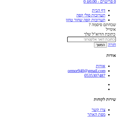
0 פריט\ים - ₪0.00
0
דף הבית
תערובות פולי קפה
תערובות קפה שחור טחון
שכחתם סיסמה ?
אימייל
כתובת הדוא"ל שלך
חזרה
אודות
אודות
ormor940@gmail.com
0535307487
שירות לקוחות
צרו קשר
מפת האתר