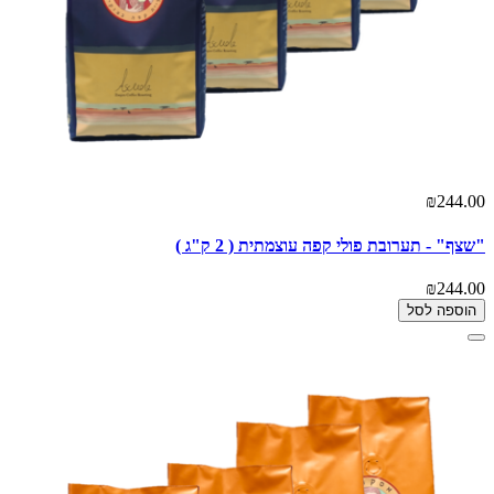
₪244.00
"שצף" - תערובת פולי קפה עוצמתית ( 2 ק"ג )
₪244.00
הוספה לסל