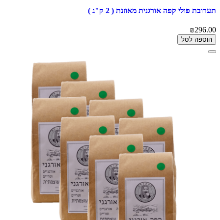
תערובת פולי קפה אורגנית מאוזנת ( 2 ק"ג )
₪296.00
הוספה לסל