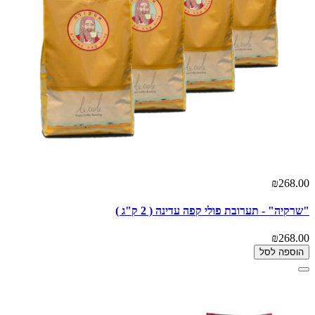
₪268.00
"שרקיה" - תערובת פולי קפה עדינה ( 2 ק"ג )
₪268.00
הוספה לסל