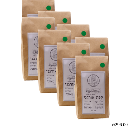
₪296.00